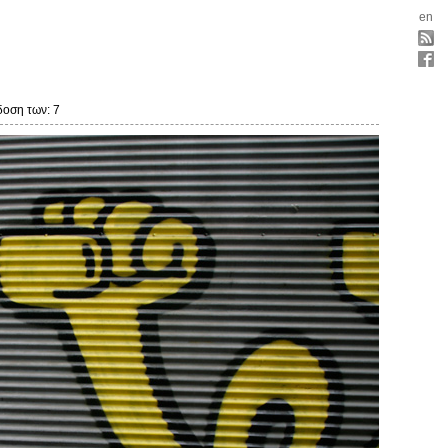
en
δοση των: 7