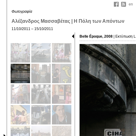
en
Φωτογραφία
Αλέξανδρος Μασσαβέτας | Η Πόλη των Απόντων
11/10/2011 – 15/10/2011
Belle Époque, 2008
| Εκτύπωση La