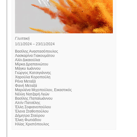
Γλυπτική
1/11/2024 – 23/11/2024
Βασίλης Αναστασόπουλος
Λασκαρίνα Γιακουμάτου
Αλίν Δικαιούλια
Μίρκα Δραπανιώτου
Μάγκυ Ιωάννου
Γιώργος Κατσιγιάννης
Χαρούλα Κοροπούλη
Ρένα Μεταξά
Φανή Μεταξά
Μαριλένα Μιχοπούλου, Εικαστικός
Νέλλη Νατζαρή Λεών
Βασίλης Παπαϊωάννου
Αλτίν Πατσέλης
Έλλη Σοφιανοπούλου
Έλενα Σταθοπούλου
Δήμητρα Σταύρου
Έλκη Φωτιάδου
Ηλίας Χριστόπουλος