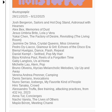
Φωτογραφία
28/11/2025 – 6/12/2025
Josh Bergeron, Sailors and Hot Dog Stand, Astronaut with
Hearses
Alex Bex, Memories of Dust
Jesus Umbria Brito, Lola y Vera
Yukai Chen, The Factory of Desire, Revisiting {The Living
Room}
Jasmine De Silva, Crystal Queens, Miss Universe
Pedro Dy-Liacco, Glamour & Grit: Echoes of the Disco Era
Bienyl Huelgas, Dance, Flash, Repeat
Daniel Kempf – Seifried, Pop My Hair
Bijoy Krishna Paul, Reels of a Forgotten Time
Gaby Langlois, Us at Home
Michelle Lau, Atem, Pop
Bruno Oliveira, Alycias Melancholic Melodies, Up Up and
Away
Verena Andrea Prenner, Camping
Denis Serrano, Invocations
Nuno Serrao, Icebergs, My Favorite Kind of People
Hiro Tanaka, Crowd
Alessandro Truffa, Bee training, attacking practices, from
432 Hz, 2023
Anna Tut, Concierges
Nacho Varela, The Lives of Others
Μαρία Βότση, Meeting Chamii