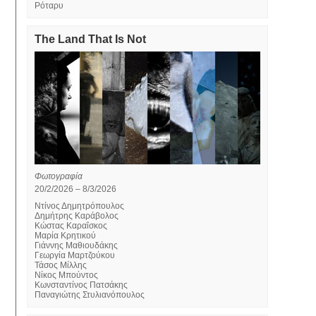
Ρόταρυ
The Land That Is Not
Φωτογραφία
20/2/2026 – 8/3/2026
Ντίνος Δημητρόπουλος
Δημήτρης Καράβολος
Κώστας Καραΐσκος
Μαρία Κρητικού
Γιάννης Μαθιουδάκης
Γεωργία Μαρτζούκου
Τάσος Μίλλης
Νίκος Μπούντος
Κωνσταντίνος Πατσάκης
Παναγιώτης Στυλιανόπουλος