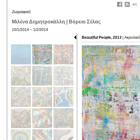
en
Ζωγραφική
Μιλένα Δημητροκάλλη | Βόρειο Σέλας
10/1/2014 – 1/2/2014
Beautiful People, 2013
| Ακρυλικό