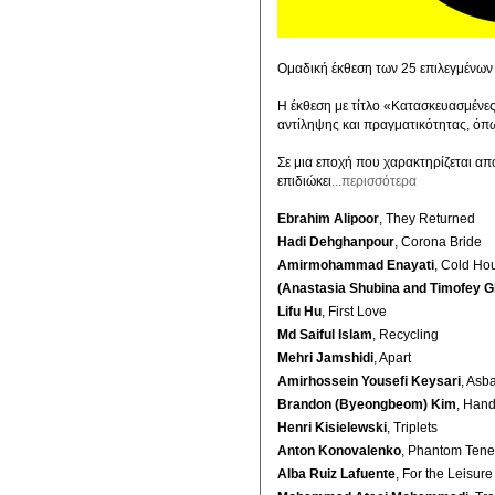
Ομαδική έκθεση των 25 επιλεγμένων 
Η έκθεση με τίτλο «Κατασκευασμένες
αντίληψης και πραγματικότητας, όπω
Σε μια εποχή που χαρακτηρίζεται απ
επιδιώκει
...περισσότερα
Ebrahim Alipoor
, They Returned
Hadi Dehghanpour
, Corona Bride
Amirmohammad Enayati
, Cold Ho
(Anastasia Shubina and Timofey Gl
Lifu Hu
, First Love
Md Saiful Islam
, Recycling
Mehri Jamshidi
, Apart
Amirhossein Yousefi Keysari
, Asb
Brandon (Byeongbeom) Kim
, Han
Henri Kisielewski
, Triplets
Anton Konovalenko
, Phantom Tene
Alba Ruiz Lafuente
, For the Leisur