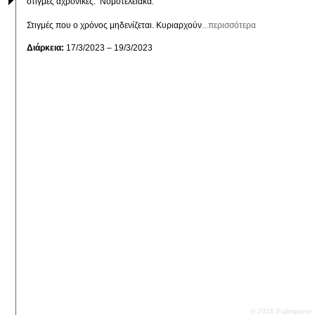
στιγμές αχρονικές.  Νομοτελειακά. 

Στιγμές που ο χρόνος μηδενίζεται. Κυριαρχούν
...περισσότερα
Διάρκεια:
17/3/2023 – 19/3/2023
© 2026 Palimpsest