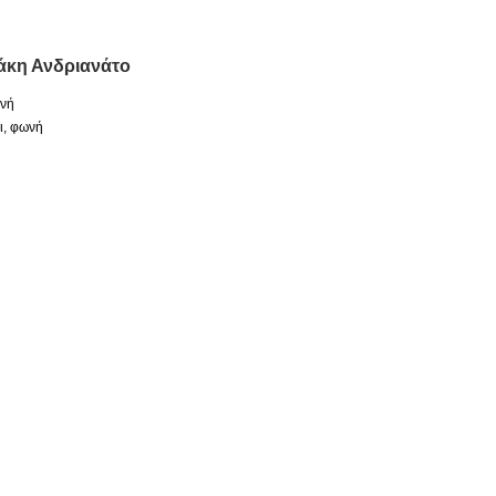
άκη Ανδριανάτο
ωνή
ι, φωνή
ή