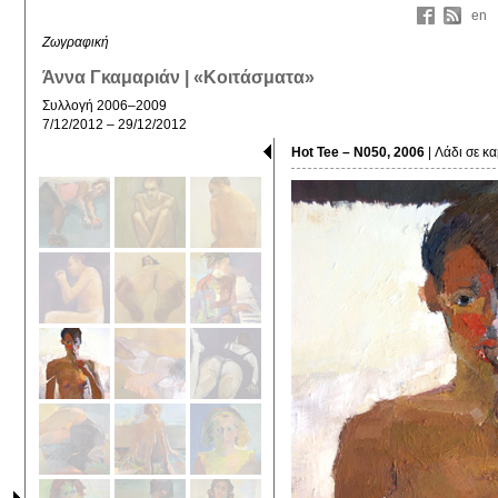
en
Ζωγραφική
Άννα Γκαμαριάν | «Κοιτάσματα»
Συλλογή 2006–2009
7/12/2012 – 29/12/2012
Hot Tee – N050, 2006
| Λάδι σε κ