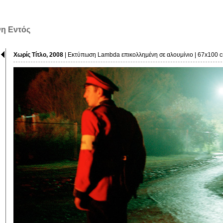
νη Εντός
Χωρίς Τίτλο, 2008
| Εκτύπωση Lambda επικολλημένη σε αλουμίνιο | 67x100 c