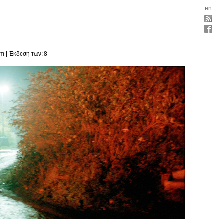
en
m | Έκδοση των: 8