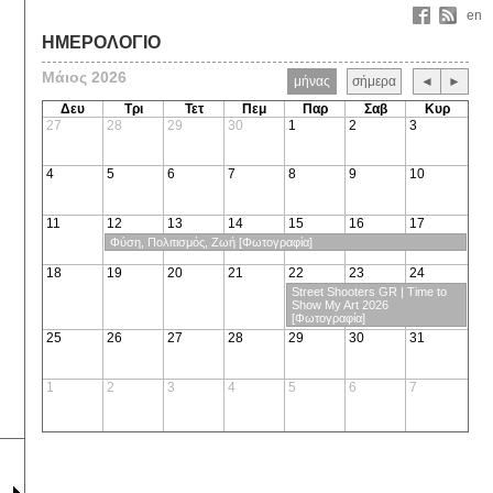
en
ΗΜΕΡΟΛΟΓΙΟ
Μάιος 2026
μήνας
σήμερα
◄
►
Δευ
Τρι
Τετ
Πεμ
Παρ
Σαβ
Κυρ
27
28
29
30
1
2
3
4
5
6
7
8
9
10
11
12
13
14
15
16
17
Φύση, Πολιτισμός, Ζωή [Φωτογραφία]
18
19
20
21
22
23
24
Street Shooters GR | Time to
Show My Art 2026
[Φωτογραφία]
25
26
27
28
29
30
31
1
2
3
4
5
6
7