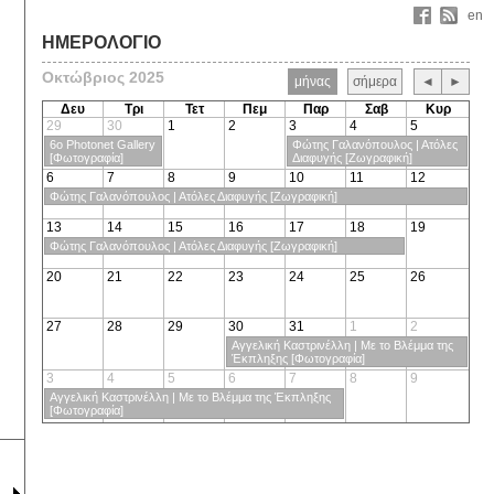
en
ΗΜΕΡΟΛΟΓΙΟ
Οκτώβριος 2025
μήνας
σήμερα
◄
►
Δευ
Τρι
Τετ
Πεμ
Παρ
Σαβ
Κυρ
29
30
1
2
3
4
5
6ο Photonet Gallery
Φώτης Γαλανόπουλος | Ατόλες
[Φωτογραφία]
Διαφυγής [Ζωγραφική]
6
7
8
9
10
11
12
Φώτης Γαλανόπουλος | Ατόλες Διαφυγής [Ζωγραφική]
13
14
15
16
17
18
19
Φώτης Γαλανόπουλος | Ατόλες Διαφυγής [Ζωγραφική]
20
21
22
23
24
25
26
27
28
29
30
31
1
2
Αγγελική Καστρινέλλη | Με το Βλέμμα της
Έκπληξης [Φωτογραφία]
3
4
5
6
7
8
9
Αγγελική Καστρινέλλη | Με το Βλέμμα της Έκπληξης
[Φωτογραφία]