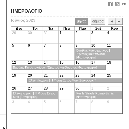
en
ΗΜΕΡΟΛΟΓΙΟ
Ιούνιος 2023
μήνας
σήμερα
◄
►
Δευ
Τρι
Τετ
Πεμ
Παρ
Σαβ
Κυρ
29
30
31
1
2
3
4
5
6
7
8
9
10
11
Βασίλης Κωνσταντίνου |
Έρωτας και Θάνατος
[Φωτογραφία]
12
13
14
15
16
17
18
Βασίλης Κωνσταντίνου | Έρωτας και Θάνατος [Φωτογραφία]
19
20
21
22
23
24
25
Ελένη Ισχάκη | Η Φύση Εντός Μου [Ζωγραφική]
26
27
28
29
30
1
2
Ελένη Ισχάκη | Η Φύση Εντός
Per le Strade Roma–Sicília
Μου [Ζωγραφική]
[Φωτογραφία]
3
4
5
6
7
8
9