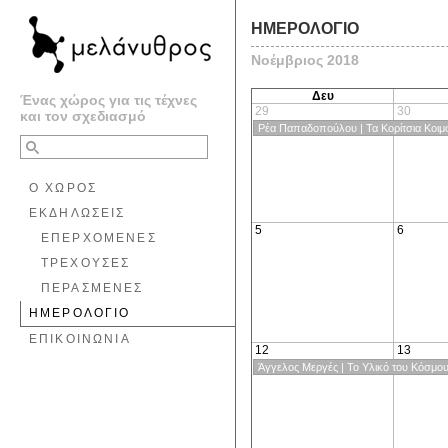
ΗΜΕΡΟΛΟΓΙΟ
Νοέμβριος 2018
Δευ
Ένας χώρος για τις τέχνες
29
30
και τον σχεδιασμό
Ρέα Παπαδοπούλου | Τα Κορίτσια Κοι
Ο ΧΩΡΟΣ
ΕΚΔΗΛΩΣΕΙΣ
5
6
ΕΠΕΡΧΟΜΕΝΕΣ
ΤΡΕΧΟΥΣΕΣ
ΠΕΡΑΣΜΕΝΕΣ
ΗΜΕΡΟΛΟΓΙΟ
ΕΠΙΚΟΙΝΩΝΙΑ
12
13
Άγγελος Μεργές | Το Υλικό του Κόσμο