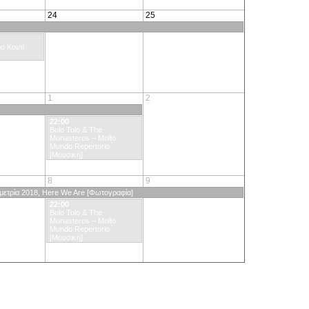
24
25
ο Κουτί
1
2
22:00
Bolo Tolo & The
Monasteros – Molto
Mundo Repertorio
[Μουσική]
8
9
ετρία 2018, Here We Are [Φωτογραφία]
22:00
Bolo Tolo & The
Monasteros – Molto
Mundo Repertorio
[Μουσική]