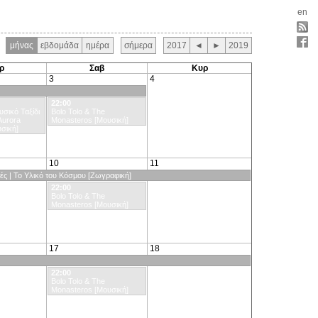
en
μήνας
εβδομάδα
ημέρα
σήμερα
2017
◄
►
2019
ρ
Σαβ
Κυρ
3
4
22:00
υσικό Ταξίδι
Bolo Tolo & The
Aurora
Monasteros [Μουσική]
υσική]
10
11
ς | Το Υλικό του Κόσμου [Ζωγραφική]
22:00
Bolo Tolo & The
Monasteros [Μουσική]
17
18
22:00
Bolo Tolo & The
Monasteros [Μουσική]