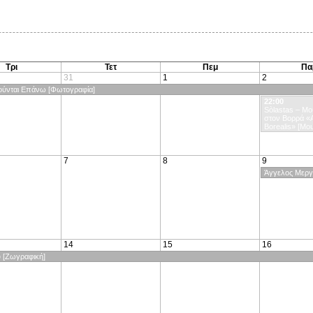
Τρι
Τετ
Πεμ
Πα
31
1
2
μούνται Επάνω [Φωτογραφία]
22:00
Sòlastas – Μο
στον Βορρά «
Borealis» [Μο
7
8
9
Άγγελος Μεργέ
14
15
16
υ [Ζωγραφική]