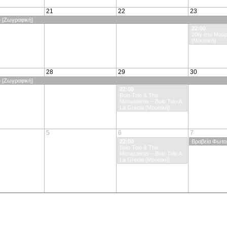
21
22
23
υ [Ζωγραφική]
22:00
20ty στο Μαύρ
[Μουσική]
28
29
30
υ [Ζωγραφική]
22:00
Bolo Tolo & The
Monasteros – Bolo Tolo A
La Grecia [Μουσική]
5
6
7
22:00
Βραβεία Φωτομ
Bolo Tolo & The
Monasteros – Bolo Tolo A
La Grecia [Μουσική]